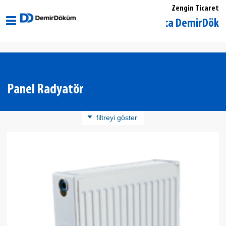
Zengin Ticaret
Muğla Ortaca DemirDöküm Yetki
Panel Radyatör
filtreyi göster
Ürün Kategorisi
Panel Radyatör
Döküm Radyatör
Banyopan