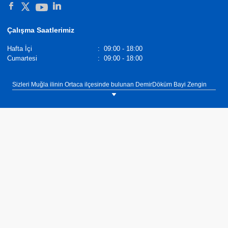
Çalışma Saatlerimiz
Hafta İçi
:
09:00 - 18:00
Cumartesi
:
09:00 - 18:00
Sizleri Muğla ilinin Ortaca ilçesinde bulunan DemirDöküm Bayi Zengin
Ticaret showroomumuza bekliyoruz. Tel: 0(252) 282 95 72 DemirDöküm
Panel Radyatörler,
Demirdöküm Yetkili Satıcı
. Tel :