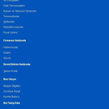
Isı Pompaları
Oda Termostatları
Kazan ve Merkezi Sistemler
Termosifonlar
Şofbenler
Elektrikli Isıtıcılar
Fiyat Listesi
Firmamız Hakkında
Hakkımızda
Galeri
Servis
DemirDöküm Hakkında
Şirket Profili
Bize Ulaşın
İletişim Bilgileri
Ücretsiz Keşif
Kombi Bulucu
Bizi Takip Edin