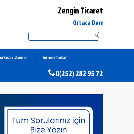
Zengin Ticaret
Muğla Ortaca DemirDöküm Yetkili S
erkezi Sistemler
Termosifonlar
0(252) 282 95 72