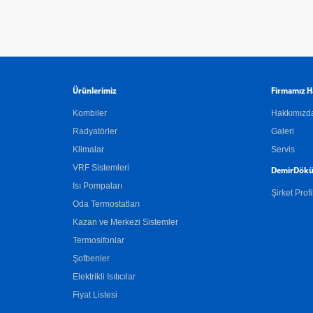
Ürünlerimiz
Firmamız H
Kombiler
Hakkımızd
Radyatörler
Galeri
Klimalar
Servis
VRF Sistemleri
DemirDökü
Isı Pompaları
Şirket Profi
Oda Termostatları
Kazan ve Merkezi Sistemler
Termosifonlar
Şofbenler
Elektrikli Isıtıcılar
Fiyat Listesi