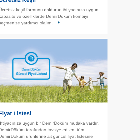
Ücretsiz Keşif
Ücretsiz keşif formunu doldurun ihtiyacınıza uygun
kapasite ve özelliklerde DemirDöküm kombiyi
seçmenize yardımcı olalım.
Fiyat Listesi
İhtiyacınıza uygun bir DemirDöküm mutlaka vardır.
DemirDöküm tarafından tavsiye edilen, tüm
DemirDöküm ürünlerine ait güncel fiyat listesine