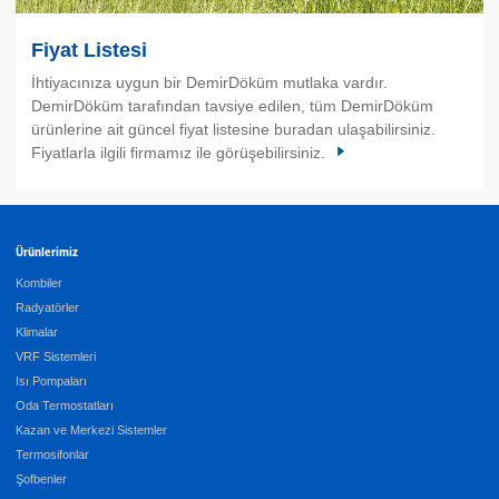
Fiyat Listesi
İhtiyacınıza uygun bir DemirDöküm mutlaka vardır.
DemirDöküm tarafından tavsiye edilen, tüm DemirDöküm
ürünlerine ait güncel fiyat listesine buradan ulaşabilirsiniz.
Fiyatlarla ilgili firmamız ile görüşebilirsiniz.
Ürünlerimiz
Kombiler
Radyatörler
Klimalar
VRF Sistemleri
Isı Pompaları
Oda Termostatları
Kazan ve Merkezi Sistemler
Termosifonlar
Şofbenler