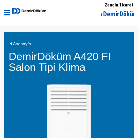
Zengin Ticaret
Muğla Ortaca DemirDöküm Yetkili
DemirDöküm
Anasayfa
A420
DemirDöküm A420 FI
FI
Salon
Salon Tipi Klima
Tipi
Klima