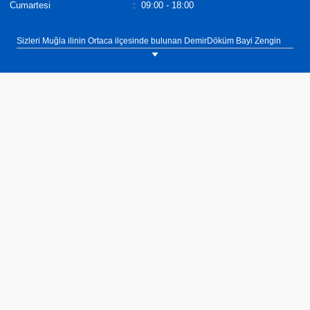
Cumartesi
:
09:00 - 18:00
Sizleri Muğla ilinin Ortaca ilçesinde bulunan DemirDöküm Bayi Zengin
Ticaret showroomumuza bekliyoruz. Tel: 0(252) 282 95 72.
DemirDöküm A420 FI Salon Tipi Klima yüksek ısıtma ve soğutma
kapasitesi ile çok daha deniş mekanlarda ideal iklimlendirme çözümleri
sunar.